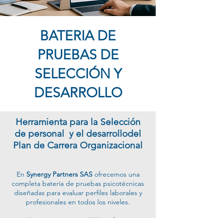
BATERIA DE
PRUEBAS DE
SELECCIÓN Y
DESARROLLO
Herramienta para la Selección
de personal y el desarrollodel
Plan de Carrera Organizacional
En
Synergy Partners SAS
ofrecemos una
completa batería de pruebas psicotécnicas
diseñadas para evaluar perfiles laborales y
profesionales en todos los niveles.