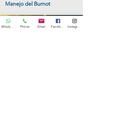
Manejo del Burnot
Whatsapp
Phone
Email
Facebook
Instagram
"Cambia con Sabiduría: Evita el
Burnout" - Un camino hacia el
bienestar y el éxito
​En el mundo actual, donde el ritmo
de vida es cada vez más acelerado y
las exigencias laborales aumentan