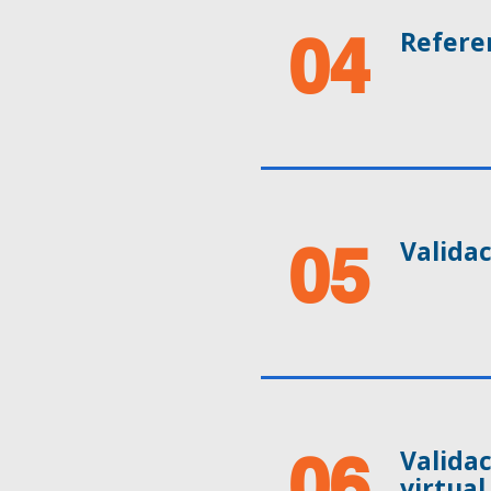
04
Refere
05
Valida
06
Validac
virtual