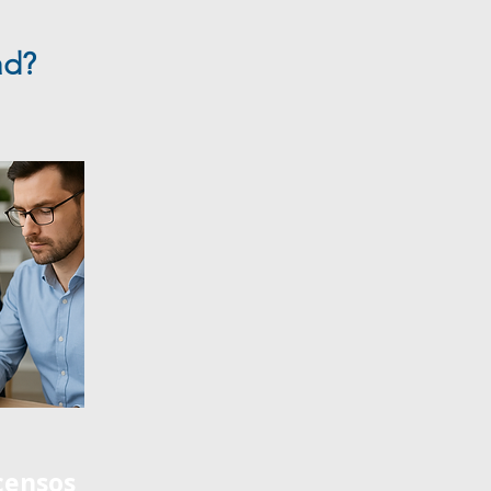
ad?
censos