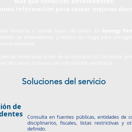
Más que consultar antecedentes:
amos información para tomar mejores deci
ebe limitarse a revisar bases de datos. En
Synergy Par
análisis de antecedentes y lectura de riesgo para entreg
persona evaluada.
r alertas tempranas antes de la contratación, fortalecer pr
ones de talento humano con información verificable.
Soluciones del servicio
ión de
dentes
Consulta en fuentes públicas, entidades de co
disciplinarios, fiscales, listas restrictivas y
definido.