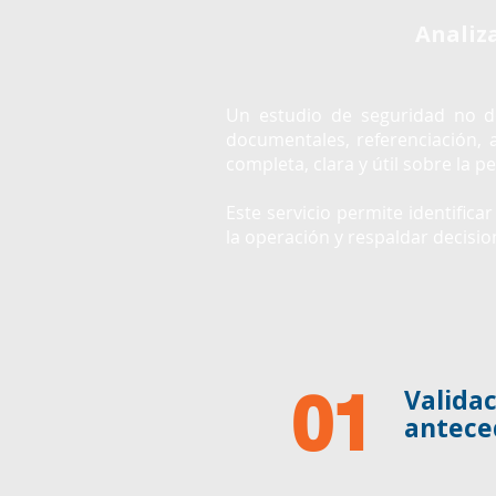
Analiz
Un estudio de seguridad no d
documentales, referenciación, 
completa, clara y útil sobre la 
Este servicio permite identifica
la operación y respaldar decisi
01
Validac
antece