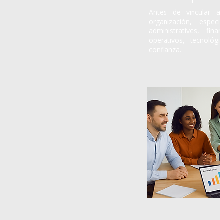
Antes de vincular 
organización, espe
administrativos, fina
operativos, tecnológ
confianza.