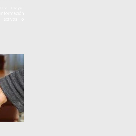
mirá mayor
información
s, activos o