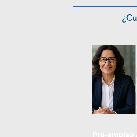
¿Cu
Pre-empleo 