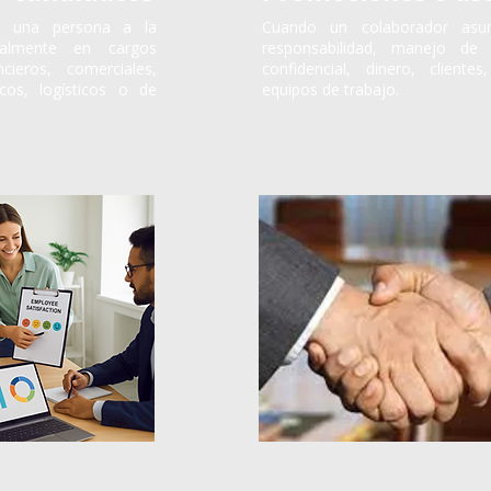
a una persona a la
Cuando un colaborador asu
cialmente en cargos
responsabilidad, manejo de 
ncieros, comerciales,
confidencial, dinero, cliente
icos, logísticos o de
equipos de trabajo.