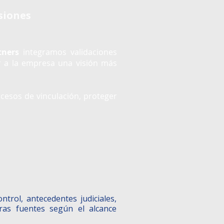
siones
tners
integramos validaciones
ar a la empresa una visión más
ocesos de vinculación, proteger
ntrol, antecedentes judiciales,
 otras fuentes según el alcance