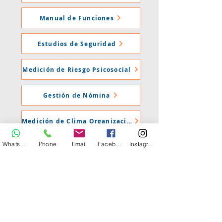
Manual de Funciones
Estudios de Seguridad
Medición de Riesgo Psicosocial
Gestión de Nómina
Medición de Clima Organizacional
Whatsapp
Phone
Email
Facebook
Instagram
Programas de Bienestar
Déjanos tus datos para que podamos
conversar: